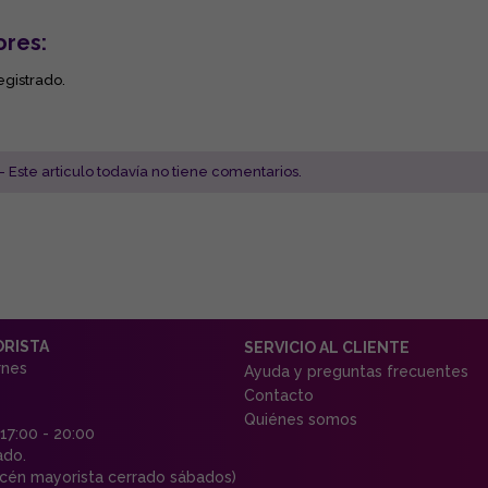
ores:
egistrado.
- Este articulo todavía no tiene comentarios.
ORISTA
SERVICIO AL CLIENTE
rnes
Ayuda y preguntas frecuentes
Contacto
Quiénes somos
 17:00 - 20:00
ado.
én mayorista cerrado sábados)