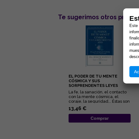
Te sugerimos otros produc
Es
Este 
infor
final
infor
muest
descr
Ac
EL PODER DE TU MENTE
CÓSMICA Y SUS
SORPRENDENTES LEYES
La fe, la sanación, el contacto
con la mente cósmica, el
coraje, la seguridad... Éstas son
algunas de las quin...
13,46 €
Comprar