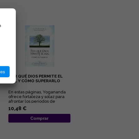
n
ies
POR QUÉ DIOS PERMITE EL
MAL Y CÓMO SUPERARLO
En estas páginas, Yogananda
ofrece fortaleza y solaz para
afrontar los periodos de
adversidad al esclarecer lo...
10,48 €
Comprar