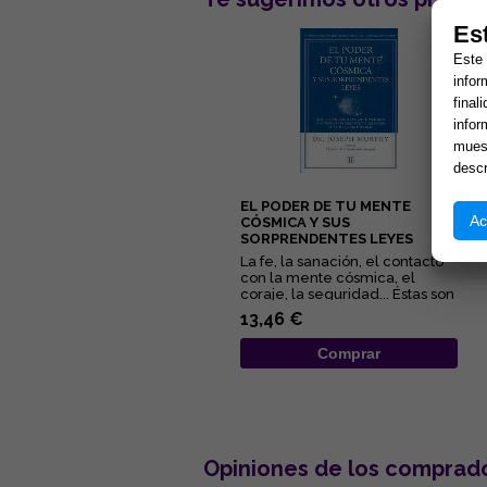
Es
Este 
infor
final
infor
muest
descr
EL PODER DE TU MENTE
Ac
CÓSMICA Y SUS
SORPRENDENTES LEYES
La fe, la sanación, el contacto
con la mente cósmica, el
coraje, la seguridad... Éstas son
algunas de las quin...
13,46 €
Comprar
Opiniones de los comprad