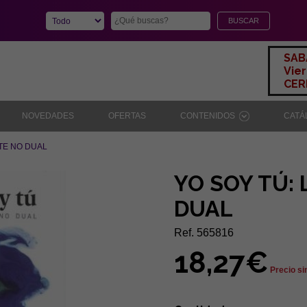
SAB
Vier
CERR
NOVEDADES
OFERTAS
CONTENIDOS
CAT
NTE NO DUAL
YO SOY TÚ:
DUAL
Ref. 565816
18,27€
Precio si