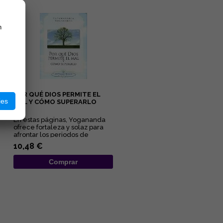
n
POR QUÉ DIOS PERMITE EL
ies
MAL Y CÓMO SUPERARLO
En estas páginas, Yogananda
ofrece fortaleza y solaz para
afrontar los periodos de
adversidad al esclarecer lo...
10,48 €
Comprar