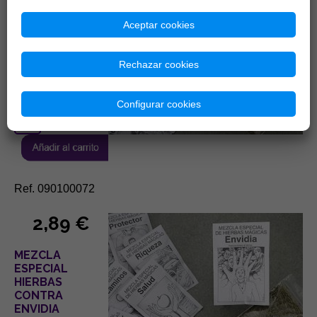
2,89 €
Aceptar cookies
MEZCLA
ESPECIAL
Rechazar cookies
HIERBAS PARA
SALUD
Configurar cookies
Ref. 090100072
2,89 €
MEZCLA
ESPECIAL
HIERBAS
CONTRA
ENVIDIA