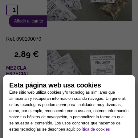
Ref. 090100070
2,89 €
MEZCLA
ESPECIAL
HIERBAS PARA
Esta página web usa cookies
RIQUEZA
Este sitio web utiliza cookies y/o tecnologías similares que
almacenan y recuperan información cuando navegas. En general,
estas tecnologías pueden servir para finalidades muy diversas,
como, por ejemplo, reconocerte como usuario, obtener información
sobre tus hábitos de navegación, o personalizar la forma en que
se muestra el contenido. Los usos concretos que hacemos de
Ref. 090100071
estas tecnologías se describen aquí:
política de cookies