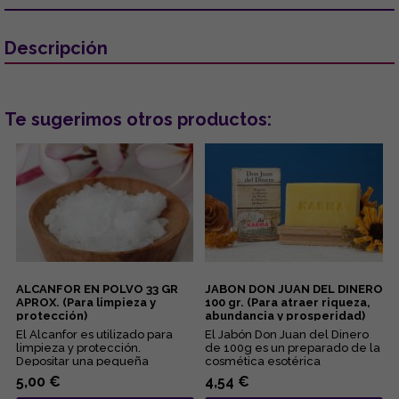
Descripción
Te sugerimos otros productos:
ALCANFOR EN POLVO 33 GR
JABON DON JUAN DEL DINERO
APROX. (Para limpieza y
100 gr. (Para atraer riqueza,
protección)
abundancia y prosperidad)
El Alcanfor es utilizado para
El Jabón Don Juan del Dinero
limpieza y protección.
de 100g es un preparado de la
Depositar una pequeña
cosmética esotérica
cantidad en un cubo con agua
consagrado a la entidad
5,00 €
4,54 €
y freg...
espirit...