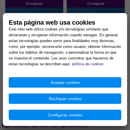
Comprar
Comprar
Esta página web usa cookies
Este sitio web utiliza cookies y/o tecnologías similares que
almacenan y recuperan información cuando navegas. En general,
estas tecnologías pueden servir para finalidades muy diversas,
como, por ejemplo, reconocerte como usuario, obtener información
sobre tus hábitos de navegación, o personalizar la forma en que
JABON DIOSA FORTUNA 100
JABON COPAL 100g. (Para
se muestra el contenido. Los usos concretos que hacemos de
gr (Para atraer buena suerte
protección y purificación)
y riqueza)
estas tecnologías se describen aquí:
política de cookies
El Jabón Diosa Fortuna de 100g
El Jabón de Copal de 100g es
es un preparado de la
un pilar de la cosmética
cosmética esotérica
mística y la herbolaria sagrada,
Aceptar cookies
consagrado a la mítica deidad
utilizado desde tiempos...
4,54 €
4,54 €
romana ...
Comprar
Comprar
Rechazar cookies
Configurar cookies
Opiniones de los compradores: