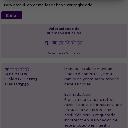
- Para escribir comentarios debes estar registrado.
Entrar
Valoraciones de
nuestros usuarios
1
★
☆
☆
☆
☆
Basado en 1 Opiniones
★
☆
☆
☆
☆
Menuda estafa te mandan
ALEX BYKOV
atadito de artemisa y no un
El dia
21/11/2023
ramito de yerba santa haber si
a las
12:05:59
haceis ricos asi.
Estimado Alex:
Efectivamente, tiene usted
razón, lo que le hemos enviado
es ARTEMISA. Ha sido una
confusión por un etiquetado
incorrecto en la ubicación de
este producto en nuestro