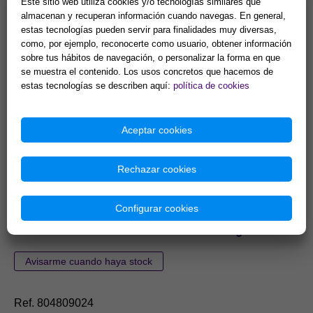
Este sitio web utiliza cookies y/o tecnologías similares que
almacenan y recuperan información cuando navegas. En general,
estas tecnologías pueden servir para finalidades muy diversas,
como, por ejemplo, reconocerte como usuario, obtener información
sobre tus hábitos de navegación, o personalizar la forma en que
Ref. 804809019
se muestra el contenido. Los usos concretos que hacemos de
estas tecnologías se describen aquí:
política de cookies
7,80 €
Sin Stock temporalmente
LAMPARILLA
Aceptar cookies
Rechazar cookies
Configurar cookies
QUEMAPERFUMES GRAN LUNA LABRADA COLOR
NEGRO CON CUENCO BLANCO COLOR 25 X 21 CM.
Ref. 804809024