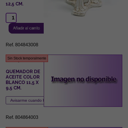
12,5 CM.
Ref. 804843008
0,00 €
Sin Stock temporalmente
QUEMADOR DE
ACEITE COLOR
BLANCO 11,5 X
9,5 CM.
Ref. 804864003