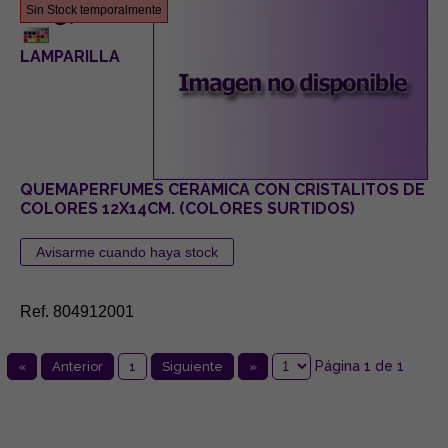
13,00 €
Sin Stock temporalmente
LAMPARILLA
QUEMAPERFUMES CERAMICA CON CRISTALITOS DE
COLORES 12X14CM. (COLORES SURTIDOS)
Ref. 804912001
Página 1 de 1
«
Anterior
1
Siguiente
»