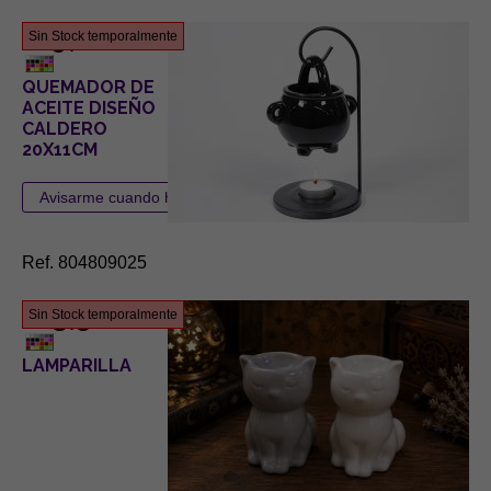
9,00 €
Sin Stock temporalmente
QUEMADOR DE
ACEITE DISEÑO
CALDERO
20X11CM
Ref. 804809025
3,58 €
Sin Stock temporalmente
LAMPARILLA