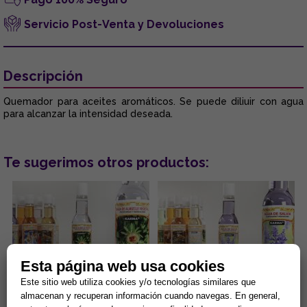
Servicio Post-Venta y Devoluciones
Descripción
Quemador para aceites aromáticos. Se puede diliuir con agua
para alcanzar la intensidad deseada.
Te sugerimos otros productos:
Esta página web usa cookies
Este sitio web utiliza cookies y/o tecnologías similares que
AGUA DE ALMIZCLE VEGETAL
AGUA DE SALVIA 200 ml.
almacenan y recuperan información cuando navegas. En general,
200 ml. (PROSPERIDAD Y
(PURIFICACION Y