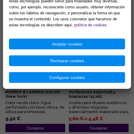
estas tecnologías pueden servir para finalidades muy diversas,
SENSUALIDAD))
PROTECCION)
como, por ejemplo, reconocerte como usuario, obtener información
Válido para uso tópico. ...
Válido para uso tópico. ...
sobre tus hábitos de navegación, o personalizar la forma en que
se muestra el contenido. Los usos concretos que hacemos de
7,98 € =
5,59 €
7,98 €
estas tecnologías se describen aquí:
política de cookies
Comprar
Comprar
Aceptar cookies
Rechazar cookies
Configurar cookies
COLONIA AGUA FLORIDA
ACEITE DE INCIENSO.
MURRAY & LANMAN (221 ml)
Purificacion espiritual y
(New York)
limpiezas (15 ml).
Color verde claro. Agua
Aceite para rituales esotéricos
perfumada con base cítrica. Se
y ofrendas religiosas
utiliza para limpiezas
especialmente elaborado para
energéticas....
productos KARMA. Aceite de ...
9,90 €
5,60 € =
4,48 €
Comprar
Comprar