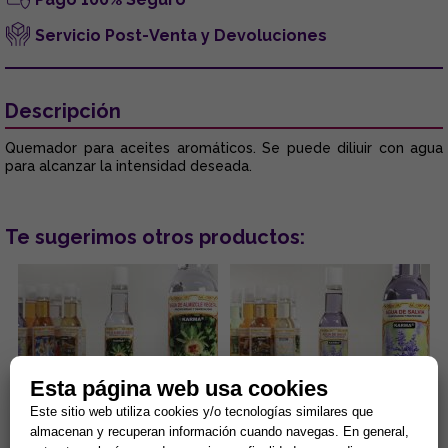
Servicio Post-Venta y Devoluciones
Descripción
Quemador para aceites aromáticos. Se puede diliuir con agua
para alcanzar la intensidad deseada.
Te sugerimos otros productos:
Esta página web usa cookies
Este sitio web utiliza cookies y/o tecnologías similares que
AGUA DE ALMIZCLE VEGETAL
AGUA DE SALVIA 200 ml.
almacenan y recuperan información cuando navegas. En general,
200 ml. (PROSPERIDAD Y
(PURIFICACION Y