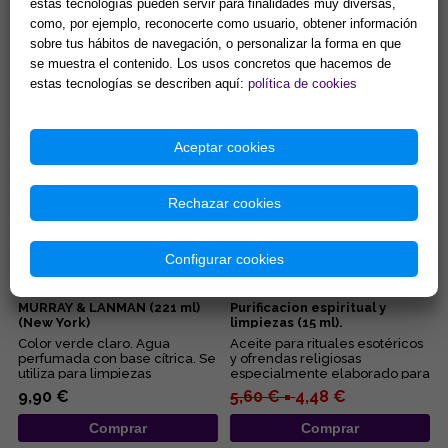
estas tecnologías pueden servir para finalidades muy diversas,
SENSUALIDAD))
PROTECCION)
como, por ejemplo, reconocerte como usuario, obtener información
Válido para uso tópico. ...
Válido para uso tópico. ...
sobre tus hábitos de navegación, o personalizar la forma en que
se muestra el contenido. Los usos concretos que hacemos de
7,98 € =
5,59 €
7,98 €
estas tecnologías se describen aquí:
política de cookies
Comprar
Comprar
Aceptar cookies
Rechazar cookies
Configurar cookies
COLONIA AGUA FLORIDA
ACEITE DE INCIENSO.
MURRAY & LANMAN (221 ml)
Purificacion espiritual y
(New York)
limpiezas (15 ml).
Color verde claro. Agua
Aceite para rituales esotéricos
perfumada con base cítrica. Se
y ofrendas religiosas
utiliza para limpiezas
especialmente elaborado para
energéticas....
productos KARMA. Aceite de ...
9,90 €
5,60 € =
4,48 €
Comprar
Comprar