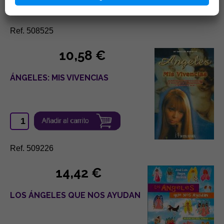
Ref. 508525
10,58 €
ÁNGELES: MIS VIVENCIAS
Ref. 509226
14,42 €
LOS ÁNGELES QUE NOS AYUDAN