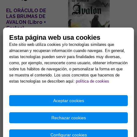
EL ORÁCULO DE
LAS BRUMAS DE
AVALON (Libro +
Cartas)
Esta página web usa cookies
Este sitio web utiliza cookies y/o tecnologías similares que
almacenan y recuperan información cuando navegas. En general,
estas tecnologías pueden servir para finalidades muy diversas,
como, por ejemplo, reconocerte como usuario, obtener información
sobre tus hábitos de navegación, o personalizar la forma en que
Ref. 507497
se muestra el contenido. Los usos concretos que hacemos de
estas tecnologías se describen aquí:
política de cookies
13,94 €
GUÍA ESENCIAL
Aceptar cookies
DE LOS
ÁNGELES
Rechazar cookies
Configurar cookies