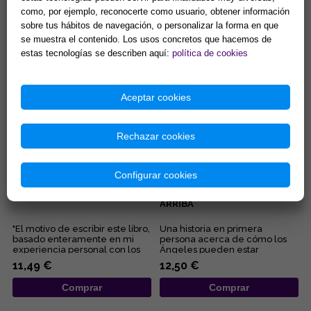
como, por ejemplo, reconocerte como usuario, obtener información
En este libro no sólo
...
encontrarás los métodos y
sobre tus hábitos de navegación, o personalizar la forma en que
herramientas para poder
se muestra el contenido. Los usos concretos que hacemos de
contactar con tus guías
14,33 €
13,46 €
estas tecnologías se describen aquí:
política de cookies
espirituales, ...
Comprar
Comprar
Aceptar cookies
Rechazar cookies
Configurar cookies
ALAS PARA UNA VIDA
ÁNGELES: MIS VECINOS DE
ARRIBA
"El motivo de escribir este libro,
Una historia en primera
basado enteramente en mi
persona acerca de cómo los
experiencia personal con los
Ángeles pueden estar
Ángeles y los Seres d...
presentes en nuestra vida,
11,49 €
12,50 €
protegiéndo...
Comprar
Comprar