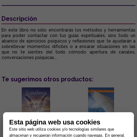
Descripción
En este libro no sólo encontrarás los métodos y herramientas
para poder contactar con tus guías espirituales, sino todo un
abanico de ejercicios psíquicos y reflexiones que te ayudarán a
sobrellevar momentos difíciles o a encarar situaciones en las
que no te sientes del todo cómodo: apertura de canales,
conversaciones psíquicas...
Te sugerimos otros productos:
Esta página web usa cookies
Este sitio web utiliza cookies y/o tecnologías similares que
almacenan y recuperan información cuando navegas. En general,