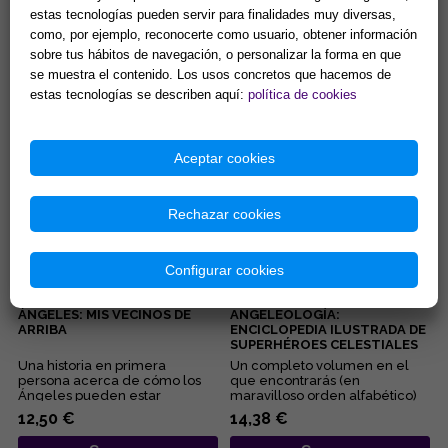
SI PUDIERAS HABLAR CON UN
ALAS PARA UNA VIDA
estas tecnologías pueden servir para finalidades muy diversas,
ÁNGEL
como, por ejemplo, reconocerte como usuario, obtener información
...
"El motivo de escribir este libro,
sobre tus hábitos de navegación, o personalizar la forma en que
basado enteramente en mi
se muestra el contenido. Los usos concretos que hacemos de
experiencia personal con los
estas tecnologías se describen aquí:
política de cookies
Ángeles y los Seres d...
13,46 €
11,49 €
Comprar
Comprar
Aceptar cookies
Rechazar cookies
Configurar cookies
ÁNGELES: MIS VECINOS DE
ANGELEOLOGÍA:
ARRIBA
ENCICLOPEDIA ILUSTRADA DE
SUPERHÉROES CELESTIALES
Una historia en primera
Un completo volumen en el
persona acerca de cómo los
que encontrarás (en
Ángeles pueden estar
maravilloso orden alfabético)
presentes en nuestra vida,
información sobre los
12,50 €
14,38 €
protegiéndo...
principales ...