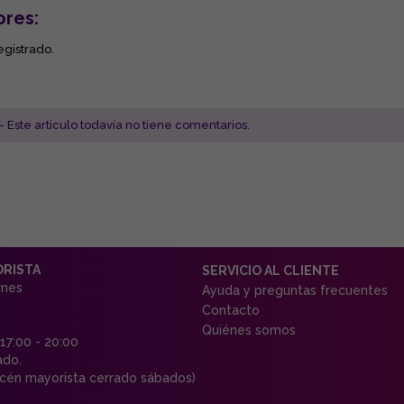
ores:
egistrado.
- Este articulo todavía no tiene comentarios.
ORISTA
SERVICIO AL CLIENTE
rnes
Ayuda y preguntas frecuentes
Contacto
Quiénes somos
 17:00 - 20:00
ado.
én mayorista cerrado sábados)