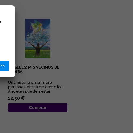
n
ies
ÁNGELES: MIS VECINOS DE
ARRIBA
Una historia en primera
persona acerca de cómo los
Ángeles pueden estar
presentes en nuestra vida,
12,50 €
protegiéndo...
Comprar