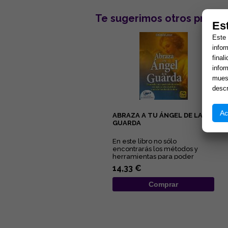
Te sugerimos otros produc
Es
Este 
infor
final
infor
muest
descr
Ac
ABRAZA A TU ÁNGEL DE LA
GUARDA
En este libro no sólo
encontrarás los métodos y
herramientas para poder
contactar con tus guías
14,33 €
espirituales, ...
Comprar