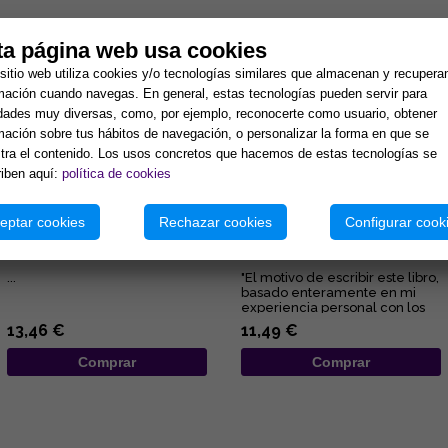
tos:
ta página web usa cookies
sitio web utiliza cookies y/o tecnologías similares que almacenan y recupera
mación cuando navegas. En general, estas tecnologías pueden servir para
idades muy diversas, como, por ejemplo, reconocerte como usuario, obtener
mación sobre tus hábitos de navegación, o personalizar la forma en que se
ra el contenido. Los usos concretos que hacemos de estas tecnologías se
iben aquí:
política de cookies
eptar cookies
Rechazar cookies
Configurar cook
SI PUDIERAS HABLAR CON UN
ALAS PARA UNA VIDA
ÁNGEL
...
"El motivo de escribir este libro,
basado enteramente en mi
experiencia personal con los
Ángeles y los Seres d...
13,46 €
11,49 €
Comprar
Comprar