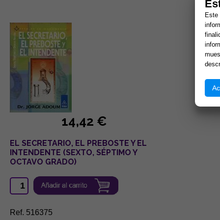
Es
Este 
infor
final
infor
muest
descr
Ac
14,42 €
EL SECRETARIO, EL PREBOSTE Y EL
INTENDENTE (SEXTO, SÉPTIMO Y
OCTAVO GRADO)
Ref. 516375