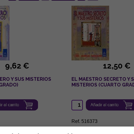
9,62 €
12,50 €
ERO Y SUS MISTERIOS
EL MAESTRO SECRETO Y 
GRADO)
MISTERIOS (CUARTO GRA
Ref. 516373