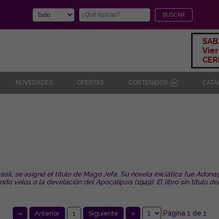
SAB
Vier
CERR
NOVEDADES
OFERTAS
CONTENIDOS
CAT
il, se asignó el título de Mago Jefa. Su novela iniciática fue Adonay 
do velos o la develación del Apocalipsis (1949); El libro sin título d
Página 1 de 1
«
Anterior
1
Siguiente
»