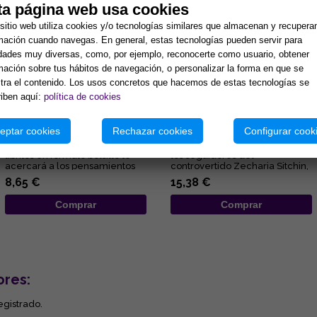
ta página web usa cookies
sitio web utiliza cookies y/o tecnologías similares que almacenan y recupera
mación cuando navegas. En general, estas tecnologías pueden servir para
idades muy diversas, como, por ejemplo, reconocerte como usuario, obtener
mación sobre tus hábitos de navegación, o personalizar la forma en que se
ra el contenido. Los usos concretos que hacemos de estas tecnologías se
iben aquí:
política de cookies
ALEGRÍA
EL REY QUE SE NEGÓ A MORIR
eptar cookies
Rechazar cookies
Configurar cook
Esta deliciosa colección de
Una novela que encandilará a
libritos en formato bolsillo te
los seguidores del
acercará a los pensamientos
controvertido Zecharia Sitchin,
de Elizabeth Clare Pro...
pues en ella combina sus
8,65 €
15,38 €
obses...
Comprar
Comprar
ores:
egistrado.