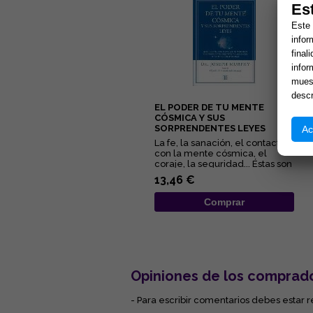
Es
Este 
infor
final
infor
muest
descr
EL PODER DE TU MENTE
CÓSMICA Y SUS
SORPRENDENTES LEYES
Ac
La fe, la sanación, el contacto
con la mente cósmica, el
coraje, la seguridad... Éstas son
algunas de las quin...
13,46 €
Comprar
Opiniones de los comprad
- Para escribir comentarios debes estar r