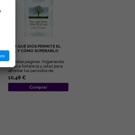
n
POR QUÉ DIOS PERMITE EL
MAL Y CÓMO SUPERARLO
ies
En estas páginas, Yogananda
ofrece fortaleza y solaz para
afrontar los periodos de
adversidad al esclarecer lo...
10,48 €
Comprar