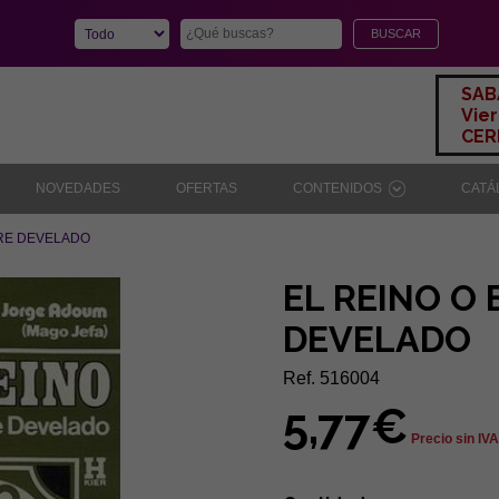
SAB
Vier
CERR
NOVEDADES
OFERTAS
CONTENIDOS
CAT
BRE DEVELADO
EL REINO O
DEVELADO
Ref. 516004
5,77€
Precio sin IVA