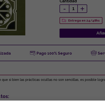
Cantidad
-
+
Entrega en 24/48hs
lizada
Pago 100% Seguro
Ser
e si bien las prácticas ocultas no son sencillas, es posible logra
tos: