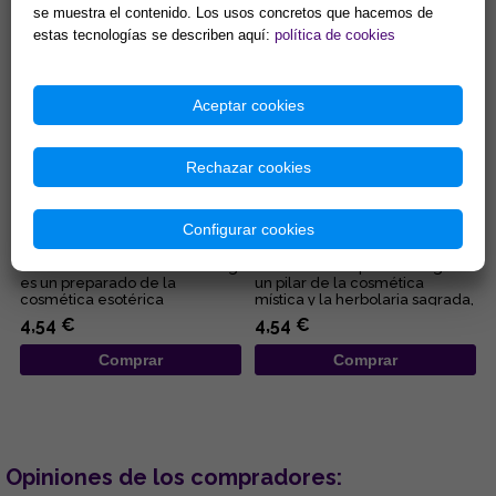
Comprar
Comprar
se muestra el contenido. Los usos concretos que hacemos de
estas tecnologías se describen aquí:
política de cookies
Aceptar cookies
Rechazar cookies
JABON DIOSA FORTUNA 100
JABON COPAL 100g. (Para
gr (Para atraer buena suerte
protección y purificación)
Configurar cookies
y riqueza)
El Jabón Diosa Fortuna de 100g
El Jabón de Copal de 100g es
es un preparado de la
un pilar de la cosmética
cosmética esotérica
mística y la herbolaria sagrada,
consagrado a la mítica deidad
utilizado desde tiempos...
4,54 €
4,54 €
romana ...
Comprar
Comprar
Opiniones de los compradores: