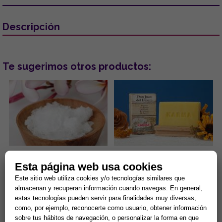
Descripción
Te sugerimos otros productos:
ALCANFOR EN POLVO 33 GR
JABON DON JUAN DEL DINERO
Esta página web usa cookies
APROX. (Para limpieza y
100 gr. (Para atraer riqueza,
protección)
abundancia y prosperidad)
Este sitio web utiliza cookies y/o tecnologías similares que
El Alcanfor es utilizado para
El Jabón Don Juan del Dinero
almacenan y recuperan información cuando navegas. En general,
limpieza y protección.
de 100g es un preparado de la
estas tecnologías pueden servir para finalidades muy diversas,
Depositar una pequeña
cosmética esotérica
como, por ejemplo, reconocerte como usuario, obtener información
cantidad en un cubo con agua
consagrado a la entidad
5,00 €
4,54 €
y freg...
espirit...
sobre tus hábitos de navegación, o personalizar la forma en que