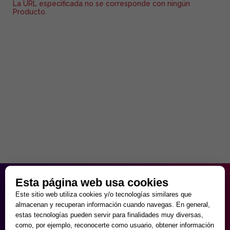
La URL especificada no se corresponde con ningún
Producto.
HORARIO PARTICULAR
Esta página web usa cookies
de Lunes a Viernes
Este sitio web utiliza cookies y/o tecnologías similares que
9:30 - 20:00
almacenan y recuperan información cuando navegas. En general,
Sábados
estas tecnologías pueden servir para finalidades muy diversas,
10:00 - 14:00 y 17:00 - 20:00
como, por ejemplo, reconocerte como usuario, obtener información
Domingos cerrado.