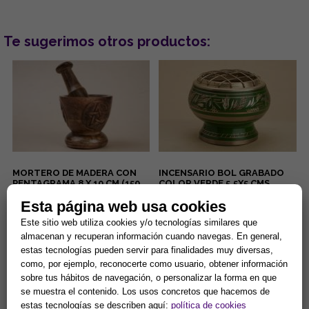
Te sugerimos otros productos:
MORTERO DE MADERA CON
INCENSARIO BOL GRABADO
PENTAGRAMA 8 X 10 CM (150
COLOR VERDE 5.5X5 CMS
GRMS)
Esta página web usa cookies
El mortero de madera con
...
pentagrama de 8 x 10 cm (150
Este sitio web utiliza cookies y/o tecnologías similares que
gramos) es una herramienta
almacenan y recuperan información cuando navegas. En general,
esotérica para el uso en alta...
14,90 €
13,94 €
estas tecnologías pueden servir para finalidades muy diversas,
como, por ejemplo, reconocerte como usuario, obtener información
Comprar
Comprar
sobre tus hábitos de navegación, o personalizar la forma en que
se muestra el contenido. Los usos concretos que hacemos de
estas tecnologías se describen aquí:
política de cookies