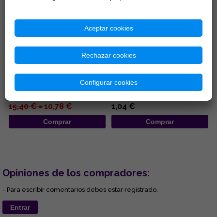
Aceptar cookies
Rechazar cookies
INCENSARIO MADERA
INCENSARIOS DE MADERA 25,5
REDONDO 10X11CM
CM
...
...
Configurar cookies
15,40 € =
10,78 €
1,04 €
Comprar
Comprar
Opiniones de los compradores:
- Para escribir comentarios debes estar registrado.
Entrar