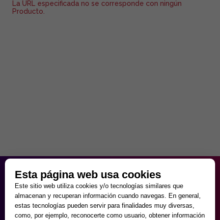
La URL especificada no se corresponde con ningún
Producto.
HORARIO PARTICULAR
Esta página web usa cookies
de Lunes a Viernes
Este sitio web utiliza cookies y/o tecnologías similares que
9:30 - 20:00
almacenan y recuperan información cuando navegas. En general,
Sábados
estas tecnologías pueden servir para finalidades muy diversas,
10:00 - 14:00 y 17:00 - 20:00
como, por ejemplo, reconocerte como usuario, obtener información
Domingos cerrado.