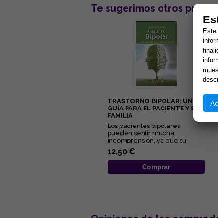
Te sugerimos otros produc
Es
Este 
infor
final
infor
muest
descr
TRASTORNO BIPOLAR: UNA
Ac
GUÍA PARA EL PACIENTE Y SU
FAMILIA
Los pacientes bipolares
pueden sentir mucha
incomprensión, ya que su
trastorno muchas veces tarda
12,50 €
en diagnosti...
Comprar