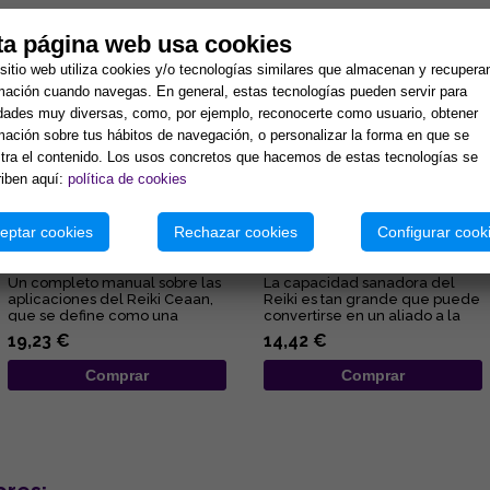
tos:
ta página web usa cookies
sitio web utiliza cookies y/o tecnologías similares que almacenan y recupera
mación cuando navegas. En general, estas tecnologías pueden servir para
idades muy diversas, como, por ejemplo, reconocerte como usuario, obtener
mación sobre tus hábitos de navegación, o personalizar la forma en que se
ra el contenido. Los usos concretos que hacemos de estas tecnologías se
iben aquí:
política de cookies
MANUAL DE TERAPIAS DEL
CÁNCER Y REIKI
eptar cookies
Rechazar cookies
Configurar cook
SISTEMA REIKI CEAAN
Un completo manual sobre las
La capacidad sanadora del
aplicaciones del Reiki Ceaan,
Reiki es tan grande que puede
que se define como una
convertirse en un aliado a la
terapia metafísico-espiritua...
hora de convivir con el ...
19,23 €
14,42 €
Comprar
Comprar