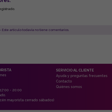
ores:
egistrado.
- Este articulo todavía no tiene comentarios.
ORISTA
SERVICIO AL CLIENTE
rnes
Ayuda y preguntas frecuentes
Contacto
Quiénes somos
 17:00 - 20:00
ado.
én mayorista cerrado sábados)