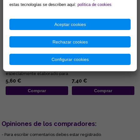
estas tecnologías se describen aquí:
política de cookies
Aceptar cookies
Rechazar cookies
ACEITE DE ROSA DE JERICO.
MEZCLA DE ACEITES
Para potenciar rituales y
AROMATICOS GOLOKA PARA
peticiones (15 ml).
DORMIR 10 ml
Configurar cookies
Aceite para rituales esotéricos
...
y ofrendas religiosas
especialmente elaborado para
productos KARMA. Aceite de ...
5,60 €
7,40 €
Comprar
Comprar
Opiniones de los compradores:
- Para escribir comentarios debes estar registrado.