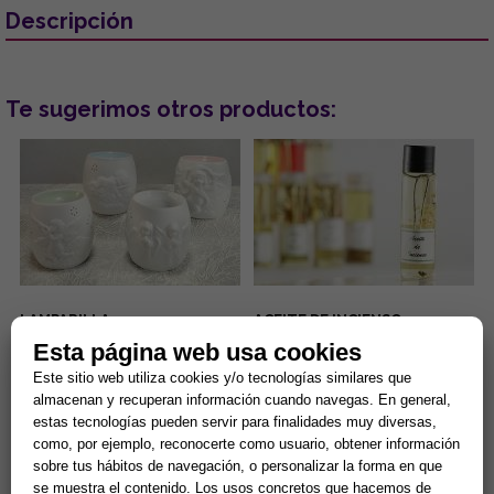
Descripción
Te sugerimos otros productos:
LAMPARILLA
ACEITE DE INCIENSO.
QUEMAPERFUMES CERAMICA
Purificacion espiritual y
Esta página web usa cookies
DECORACION ANGELICAL
limpiezas (15 ml).
COLOR BLANCO 9x10 cm.
Quemador para aceites
Aceite para rituales esotéricos
Este sitio web utiliza cookies y/o tecnologías similares que
aromáticos. Se puede diliuir
y ofrendas religiosas
almacenan y recuperan información cuando navegas. En general,
con agua para alcanzar la
especialmente elaborado para
estas tecnologías pueden servir para finalidades muy diversas,
intensidad deseada....
productos KARMA. Aceite de ...
4,20 € =
3,36 €
5,60 € =
4,48 €
como, por ejemplo, reconocerte como usuario, obtener información
sobre tus hábitos de navegación, o personalizar la forma en que
Comprar
Comprar
se muestra el contenido. Los usos concretos que hacemos de