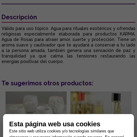
Descripción
Válido para uso tópico. Agua para rituales esotéricos y ofrendas
religiosas especialmente elaborada para productos KARMA.
Agua de Rosas para atraer amor, suerte y protección. Tiene un
aroma suave y cautivador que te ayudará a conservar a tu lado
a la persona amada, también genera una sensación de paz y
tranquilidad ya que calma las tensiones restaurando las
energías positivas del cuerpo.
Te sugerimos otros productos:
Esta página web usa cookies
Este sitio web utiliza cookies y/o tecnologías similares que