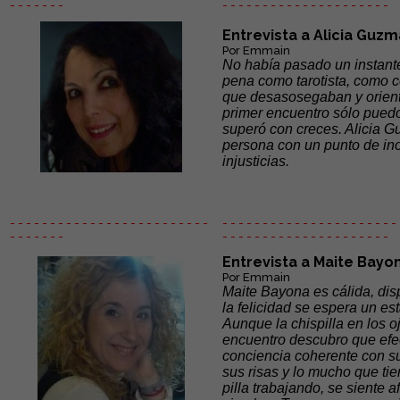
- - - - - - -
- - - - - -
- - - - - - - - - - - - - - -
Entrevista a Alicia Guz
Por Emmain
No había pasado un instante
pena como tarotista, como c
que desasosegaban y orient
primer encuentro sólo puedo
superó con creces. Alicia G
persona con un punto de ino
injusticias.
- - - - - - - - - - - - - - - - - - - - - - - - -
- - - - - - - - - - - - - - - - - - - - - - 
- - - - - - -
- - - - - -
- - - - - - - - - - - - - - -
Entrevista a Maite Bayo
Por Emmain
Maite Bayona es cálida, disp
la felicidad se espera un es
Aunque la chispilla en los 
encuentro descubro que efec
conciencia coherente con su
sus risas y lo mucho que tie
pilla trabajando, se siente