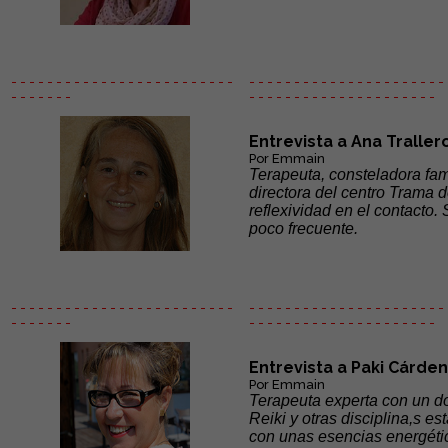
- - - - - - - - - - - - - - - - - - - - - - - - -
- - - - - - - - - - - - - - - - - - - - - - 
- - - - - - -
- - - - - -
- - - - - - - - - - - - - - -
Entrevista a Ana Traller
Por Emmain
Terapeuta, consteladora fam
directora del centro Trama 
reflexividad en el contacto
poco frecuente.
- - - - - - - - - - - - - - - - - - - - - - - - -
- - - - - - - - - - - - - - - - - - - - - - 
- - - - - - -
- - - - - -
- - - - - - - - - - - - - - -
Entrevista a Paki Cárde
Por Emmain
Terapeuta experta con un do
Reiki y otras disciplina,s e
con unas esencias energétic