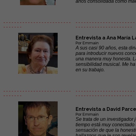
años consolidada como maest
- - - - - - - - - - - - - - - - - - - - - - - - -
- - - - - - - - - - - - - - - - - - - - - - 
- - - - - - -
- - - - - -
- - - - - - - - - - - - - - -
Entrevista a Ana María L
Por Emmain
A sus casi 90 años, esta din
para introducir nuevos conc
una manera muy honesta. La 
sensibilidad musical. Me h
en su trabajo.
- - - - - - - - - - - - - - - - - - - - - - - - -
- - - - - - - - - - - - - - - - - - - - - - 
- - - - - - -
- - - - - -
- - - - - - - - - - - - - - -
Entrevista a David Parce
Por Emmain
Se trata de un investigador 
tiempo está muy conectado c
sensación de que la honestid
hallazgos que le son revela