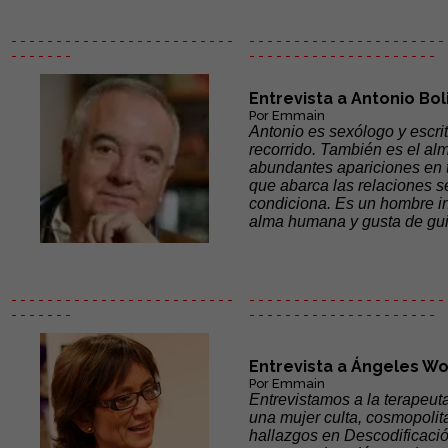
- - - - - - - - - - - - - - - - - - - - - - - - -
- - - - - - - - - - - - - - - - - - - - - - 
- - - - - - -
- - - - - -
- - - - - - - - - - - - - - -
Entrevista a Antonio Bo
Por Emmain
Antonio es sexólogo y escri
recorrido. También es el alm
abundantes apariciones en t
que abarca las relaciones s
condiciona. Es un hombre in
alma humana y gusta de gui
- - - - - - - - - - - - - - - - - - - - - - - - -
- - - - - - - - - - - - - - - - - - - - - - 
- - - - - - -
- - - - - -
- - - - - - - - - - - - - - -
Entrevista a Ángeles W
Por Emmain
Entrevistamos a la terapeut
una mujer culta, cosmopolita
hallazgos en Descodificació