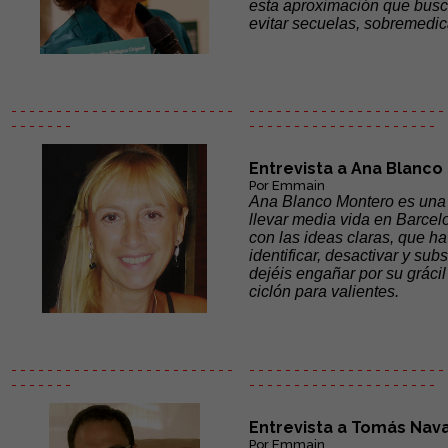
esta aproximación que busc
evitar secuelas, sobremedic
- - - - - - - - - - - - - - - - - - - - - - - - -
- - - - - - - - - - - - - - - - - - - - - - 
- - - - - - -
- - - - - -
- - - - - - - - - - - - - - -
Entrevista a Ana Blanco
Por Emmain
Ana Blanco Montero es una 
llevar media vida en Barcel
con las ideas claras, que h
identificar, desactivar y su
dejéis engañar por su gráci
ciclón para valientes.
- - - - - - - - - - - - - - - - - - - - - - - - -
- - - - - - - - - - - - - - - - - - - - - - 
- - - - - - -
- - - - - -
- - - - - - - - - - - - - - -
Entrevista a Tomás Nav
Por Emmain