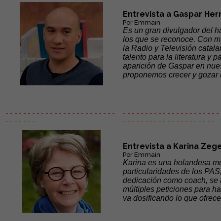
Entrevista a Gaspar He
Por Emmain
Es un gran divulgador del h
los que se reconoce. Con mu
la Radio y Televisión catala
talento para la literatura 
aparición de Gaspar en nue
proponemos crecer y gozar
- - - - - - - - - - - - - - - - - - - - - - - - -
- - - - - - - - - - - - - - - - - - - - - - 
- - - - - - -
- - - - - -
- - - - - - - - - - - - - - -
Entrevista a Karina Zege
Por Emmain
Karina es una holandesa muy
particularidades de los PAS
dedicación como coach, se 
múltiples peticiones para ha
va dosificando lo que ofrec