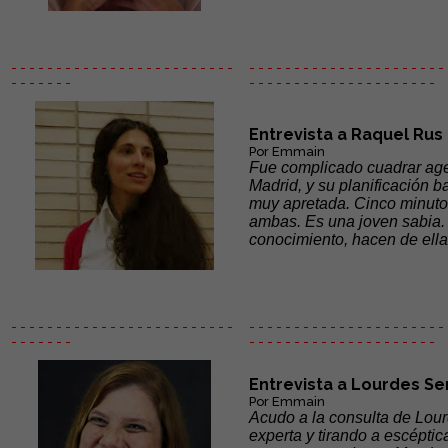
- - - - - - - - - - - - - - - - - - - - - - - - -
- - - - - - - - - - - - - - - - - - - - - - 
- - - - - - -
- - - - - -
- - - - - - - - - - - - - - -
Entrevista a Raquel Rus
Por Emmain
Fue complicado cuadrar age
Madrid, y su planificación
muy apretada. Cinco minuto
ambas. Es una joven sabia. 
conocimiento, hacen de ella 
- - - - - - - - - - - - - - - - - - - - - - - - -
- - - - - - - - - - - - - - - - - - - - - - 
- - - - - - -
- - - - - -
- - - - - - - - - - - - - - -
Entrevista a Lourdes Se
Por Emmain
Acudo a la consulta de Lou
experta y tirando a escépti