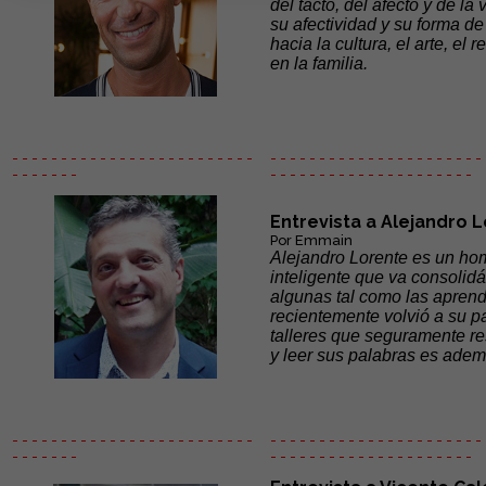
del tacto, del afecto y de l
su afectividad y su forma de 
hacia la cultura, el arte, e
en la familia.
- - - - - - - - - - - - - - - - - - - - - - - - -
- - - - - - - - - - - - - - - - - - - - - - 
- - - - - - -
- - - - - -
- - - - - - - - - - - - - - -
Entrevista a Alejandro 
Por Emmain
Alejandro Lorente es un ho
inteligente que va consolid
algunas tal como las aprend
recientemente volvió a su pa
talleres que seguramente re
y leer sus palabras es adem
- - - - - - - - - - - - - - - - - - - - - - - - -
- - - - - - - - - - - - - - - - - - - - - - 
- - - - - - -
- - - - - -
- - - - - - - - - - - - - - -