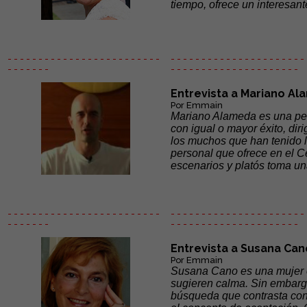
tiempo, ofrece un interesant
- - - - - - - - - - - - - - - - - - - - - - - - -
- - - - - - - - - - - - - - - - - - - - - - 
- - - - - - -
- - - - - -
- - - - - - - - - - - - - - -
Entrevista a Mariano A
Por Emmain
Mariano Alameda es una pers
con igual o mayor éxito, dir
los muchos que han tenido l
personal que ofrece en el C
escenarios y platós toma un
- - - - - - - - - - - - - - - - - - - - - - - - -
- - - - - - - - - - - - - - - - - - - - - - 
- - - - - - -
- - - - - -
- - - - - - - - - - - - - - -
Entrevista a Susana Can
Por Emmain
Susana Cano es una mujer el
sugieren calma. Sin embargo
búsqueda que contrasta con 