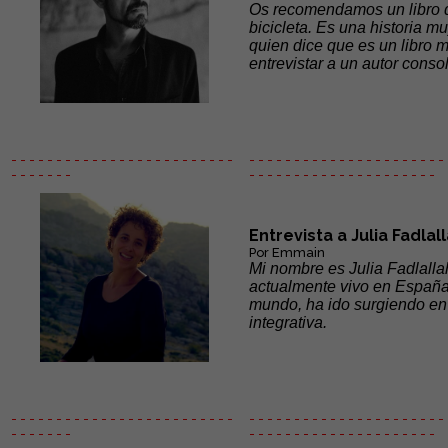
Os recomendamos un libro 
bicicleta. Es una historia 
quien dice que es un libro m
entrevistar a un autor cons
- - - - - - - - - - - - - - - - - - - - - - - - -
- - - - - - - - - - - - - - - - - - - - - - 
- - - - - - -
- - - - - -
- - - - - - - - - - - - - - -
Entrevista a Julia Fadlal
Por Emmain
Mi nombre es Julia Fadlallah
actualmente vivo en España.
mundo, ha ido surgiendo en 
integrativa.
- - - - - - - - - - - - - - - - - - - - - - - - -
- - - - - - - - - - - - - - - - - - - - - - 
- - - - - - -
- - - - - -
- - - - - - - - - - - - - - -