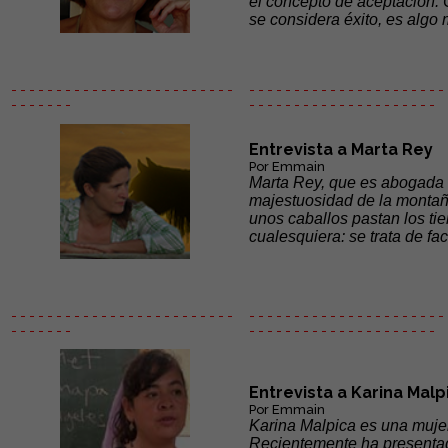
el concepto de aceptación. 
se considera éxito, es algo 
- - - - - - - - - - - - - - - - - - - - - - - - -
- - - - - - - - - - - - - - - - - - - - - - 
- - - - - - -
- - - - - -
- - - - - - - - - - - - - - -
Entrevista a Marta Rey
Por Emmain
Marta Rey, que es abogada e
majestuosidad de la montaña
unos caballos pastan los tie
cualesquiera: se trata de fac
- - - - - - - - - - - - - - - - - - - - - - - - -
- - - - - - - - - - - - - - - - - - - - - - 
- - - - - - -
- - - - - -
- - - - - - - - - - - - - - -
Entrevista a Karina Malpi
Por Emmain
Karina Malpica es una mujer
Recientemente ha presentad