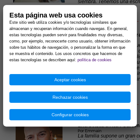
siembra. Tenemos una escri
Esta página web usa cookies
- - - - - - - - - - - - - - - - - - - - - - - - -
- - - - - - - - - - - - - - - - - - - - - - 
Este sitio web utiliza cookies y/o tecnologías similares que
- - - - - - -
- - - - - -
- - - - - - - - - - - - - - -
almacenan y recuperan información cuando navegas. En general,
Entrevista a María Martr
estas tecnologías pueden servir para finalidades muy diversas,
Por Emmain
como, por ejemplo, reconocerte como usuario, obtener información
Muchas de las personas que
sobre tus hábitos de navegación, o personalizar la forma en que
su campo, son exponentes de
se muestra el contenido. Los usos concretos que hacemos de
dan consejos de vida muy lig
estas tecnologías se describen aquí:
política de cookies
todos, todos (excepto los a
donde han sido tomados de 
atractivas pero que en sus 
hacer del guía tales discip
Aceptar cookies
caos vital.
Rechazar cookies
- - - - - - - - - - - - - - - - - - - - - - - - -
- - - - - - - - - - - - - - - - - - - - - - 
- - - - - - -
- - - - - -
- - - - - - - - - - - - - - -
Configurar cookies
Entrevista a Ata Pouram
Por Emmain
La familia supone un gran c