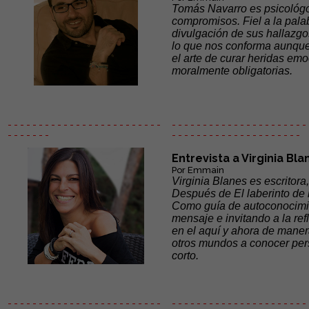
Tomás Navarro es psicológo
compromisos. Fiel a la pala
divulgación de sus hallazgo
lo que nos conforma aunque 
el arte de curar heridas emoc
moralmente obligatorias.
- - - - - - - - - - - - - - - - - - - - - - - - -
- - - - - - - - - - - - - - - - - - - - - - 
- - - - - - -
- - - - - -
- - - - - - - - - - - - - - -
Entrevista a Virginia Bla
Por Emmain
Virginia Blanes es escritora
Después de El laberinto de 
Como guía de autoconocimien
mensaje e invitando a la re
en el aquí y ahora de maner
otros mundos a conocer perso
corto.
- - - - - - - - - - - - - - - - - - - - - - - - -
- - - - - - - - - - - - - - - - - - - - - - 