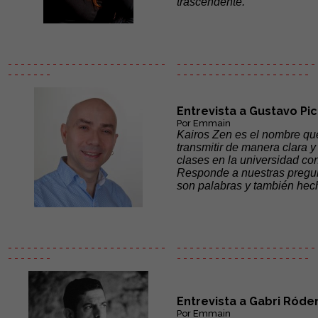
trascendente.
- - - - - - - - - - - - - - - - - - - - - - - - -
- - - - - - - - - - - - - - - - - - - - - - 
- - - - - - -
- - - - - -
- - - - - - - - - - - - - - -
Entrevista a Gustavo Pi
Por Emmain
Kairos Zen es el nombre que
transmitir de manera clara y
clases en la universidad co
Responde a nuestras pregun
son palabras y también hec
- - - - - - - - - - - - - - - - - - - - - - - - -
- - - - - - - - - - - - - - - - - - - - - - 
- - - - - - -
- - - - - -
- - - - - - - - - - - - - - -
Entrevista a Gabri Róde
Por Emmain