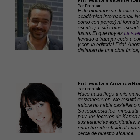
Entrevista a Vicente Ca
Por Emmain
Este murciano sin frontera
académica internacional. No
como con perros) ni formato 
escritor). Está entusiasmad
lustro. El que hoy es
La vuel
llevado a trabajar codo a co
y con la editorial Edaf. Ah
disfrutan de una obra única,
- - - - - - - - - - - - - - - - - - - - - - - - -
- - - - - - - - - - - - - - - - - - - - - - 
- - - - - - -
- - - - - -
- - - - - - - - - - - - - - -
Entrevista a Amanda R
Por Emmain
Hace nada llegó a mis mano
desvanecieron. Me resultó e
autora no habla castellano 
Su respuesta fue inmediata 
para los lectores de Karma 
sus estancias espirituales,
nada ha sido obstáculo para 
cerca de nuestro alcance.