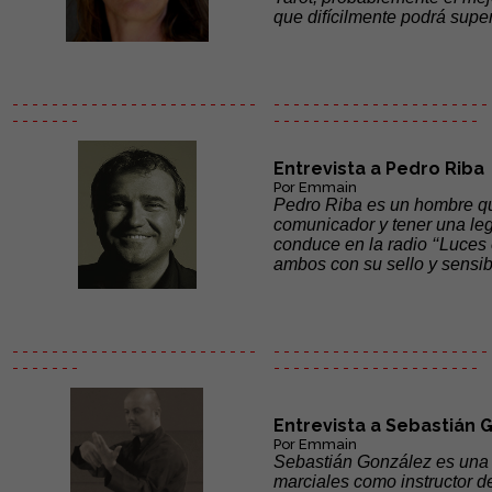
que difícilmente podrá supe
- - - - - - - - - - - - - - - - - - - - - - - - -
- - - - - - - - - - - - - - - - - - - - - - 
- - - - - - -
- - - - - -
- - - - - - - - - - - - - - -
Entrevista a Pedro Riba
Por Emmain
Pedro Riba es un hombre que
comunicador y tener una le
conduce en la radio ‘‘Luces e
ambos con su sello y sensib
- - - - - - - - - - - - - - - - - - - - - - - - -
- - - - - - - - - - - - - - - - - - - - - - 
- - - - - - -
- - - - - -
- - - - - - - - - - - - - - -
Entrevista a Sebastián 
Por Emmain
Sebastián González es una p
marciales como instructor de