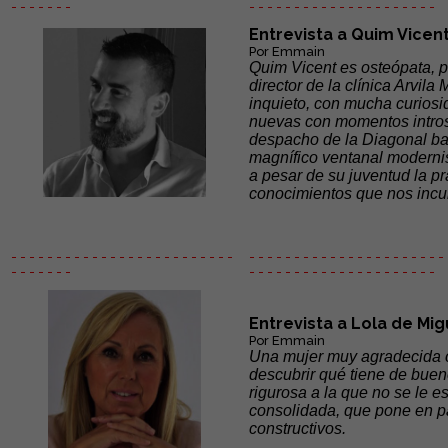
- - - - - - -
- - - - - -
- - - - - - - - - - - - - - -
Entrevista a Quim Vicen
Por Emmain
Quim Vicent es osteópata, p
director de la clínica Arvil
inquieto, con mucha curiosi
nuevas con momentos intros
despacho de la Diagonal ba
magnífico ventanal moderni
a pesar de su juventud la p
conocimientos que nos incu
- - - - - - - - - - - - - - - - - - - - - - - - -
- - - - - - - - - - - - - - - - - - - - - - 
- - - - - - -
- - - - - -
- - - - - - - - - - - - - - -
Entrevista a Lola de Mig
Por Emmain
Una mujer muy agradecida c
descubrir qué tiene de buen
rigurosa a la que no se le e
consolidada, que pone en p
constructivos.