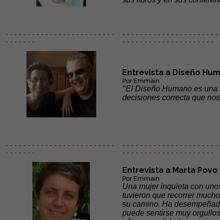
- - - - - - - - - - - - - - - - - - - - - - - - -
- - - - - - - - - - - - - - - - - - - - - - 
- - - - - - -
- - - - - -
- - - - - - - - - - - - - - -
Entrevista a Diseño Hu
Por Emmain
‘‘El Diseño Humano es una 
decisiones correcta que nos
- - - - - - - - - - - - - - - - - - - - - - - - -
- - - - - - - - - - - - - - - - - - - - - - 
- - - - - - -
- - - - - -
- - - - - - - - - - - - - - -
Entrevista a Marta Povo
Por Emmain
Una mujer inquieta con uno
tuvieron que recorrer mucho
su camino. Ha desempeñado c
puede sentirse muy orgullos