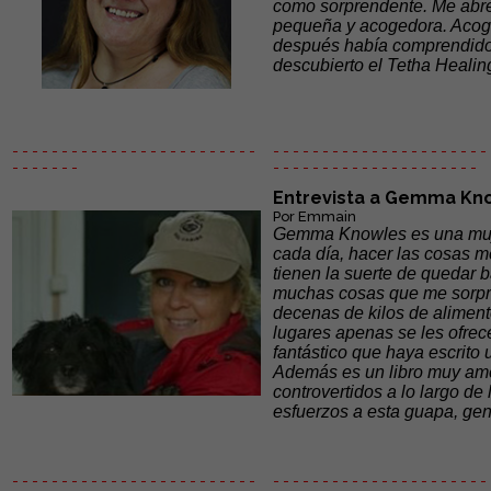
como sorprendente. Me abre 
pequeña y acogedora. Acoge
después había comprendido
descubierto el Tetha Heali
- - - - - - - - - - - - - - - - - - - - - - - - -
- - - - - - - - - - - - - - - - - - - - - - 
- - - - - - -
- - - - - -
- - - - - - - - - - - - - - -
Entrevista a Gemma Kn
Por Emmain
Gemma Knowles es una mujer
cada día, hacer las cosas m
tienen la suerte de quedar 
muchas cosas que me sorpre
decenas de kilos de aliment
lugares apenas se les ofrec
fantástico que haya escrito 
Además es un libro muy ame
controvertidos a lo largo d
esfuerzos a esta guapa, ge
- - - - - - - - - - - - - - - - - - - - - - - - -
- - - - - - - - - - - - - - - - - - - - - - 