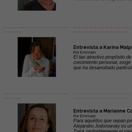
- - - - - - - - - - - - - - - - - - - - - - - - -
- - - - - - - - - - - - - - - - - - - - - - 
- - - - - - -
- - - - - -
- - - - - - - - - - - - - - -
Entrevista a Karina Malpi
Por Emmain
El tan atractivo propósito 
crecimiento personal, exige
que ha desarrollado particu
- - - - - - - - - - - - - - - - - - - - - - - - -
- - - - - - - - - - - - - - - - - - - - - - 
- - - - - - -
- - - - - -
- - - - - - - - - - - - - - -
Entrevista a Marianne C
Por Emmain
Para aquéllos que sepan poc
Alejandro Jodorowsky es una
Tarot, probablemente el mejo