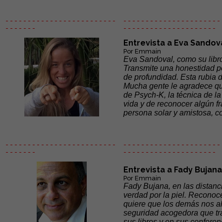
- - - - - - - - - - - - - - - - - - - - - - - - -
- - - - - - - - - - - - - - - - - - - - - - 
- - - - - - -
- - - - - -
- - - - - - - - - - - - - - -
Entrevista a Eva Sandov
Por Emmain
Eva Sandoval, como su libro
Transmite una honestidad po
de profundidad. Esta rubia 
Mucha gente le agradece que
de Psych-K, la técnica de la
vida y de reconocer algún f
persona solar y amistosa, c
- - - - - - - - - - - - - - - - - - - - - - - - -
- - - - - - - - - - - - - - - - - - - - - - 
- - - - - - -
- - - - - -
- - - - - - - - - - - - - - -
Entrevista a Fady Bujana
Por Emmain
Fady Bujana, en las distanc
verdad por la piel. Reconoc
quiere que los demás nos ah
seguridad acogedora que tr
sus libros y en sus conferen